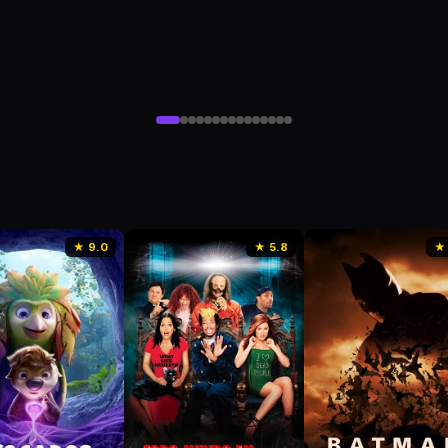
★ 9.0
★ 5.8
★ 