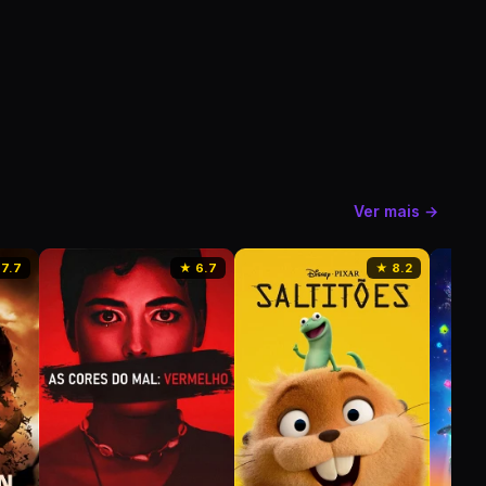
Ver mais →
7.7
★ 6.7
★ 8.2