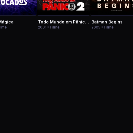
Mágica
Todo Mundo em Pânico 2
Batman Begins
ilme
2001 • Filme
2005 • Filme
★ 8.9
★ 8.7
★ 