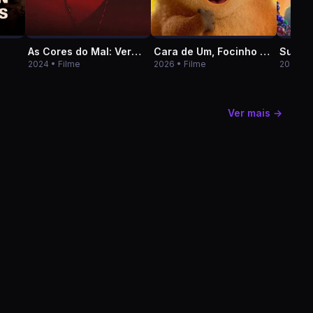
As Cores do Mal: Vermelho
Cara de Um, Focinho de Outro
2024 • Filme
2026 • Filme
2026 • 
Ver mais →
8.2
★ 7.5
★ 8.5