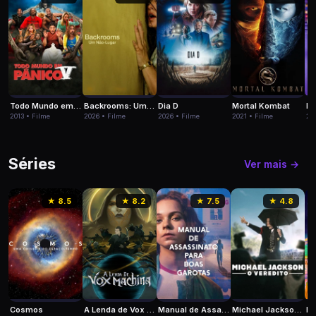
se
choca
com
novas
e
brutais
realidades
e
com
Todo Mundo em Pânico 5
Backrooms: Um Não-Lugar
Dia D
Mortal Kombat
Di
um
2013 • Filme
2026 • Filme
2026 • Filme
2021 • Filme
20
rancho
rival
Séries
Ver mais →
★ 8.5
★ 8.2
★ 7.5
★ 4.8
Cosmos
A Lenda de Vox Machina
Manual de Assassinato para Boas Garotas
Michael Jackson: O Veredito
Ri